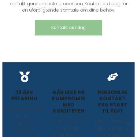
kontakt gennem hele processen. Kontakt os i dag for
en uforpligtende samtale om dine behov.
Kontakt os i dag
13 ÅRS
GÅR IKKE PÅ
PERSONLIG
ERFARING
KOMPROMIS
KONTAKT
MED
FRA START
Med mere end
KVALITETEN
TIL SLUT
et årti i
Vi leverer kun
Det er altid mig
branchen
holdbare
der kommer ud
tilbyder vi
resultater, hvor
til opgaven. På
professionelle