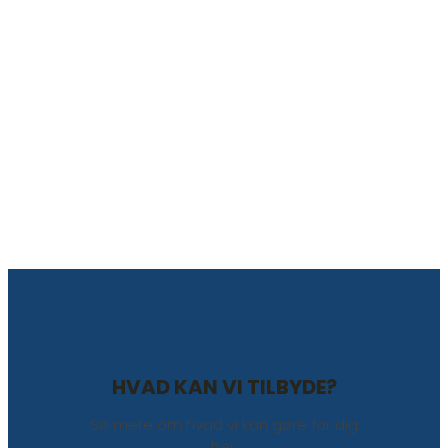
HVAD KAN VI TILBYDE?
Se mere om hvad vi kan gøre for dig
her.