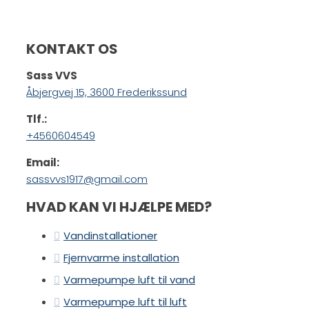
KONTAKT OS
Sass VVS
Åbjergvej 15, 3600 Frederikssund
Tlf.:
+4560604549
Email:
sassvvs1917@gmail.com
HVAD KAN VI HJÆLPE MED?
Vandinstallationer
Fjernvarme installation
Varmepumpe luft til vand
Varmepumpe luft til luft