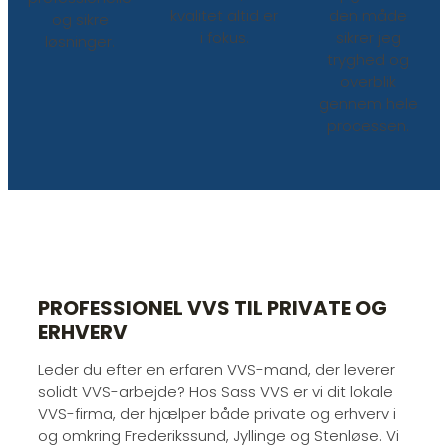
kvalitet altid er
den måde
og sikre
i fokus.
sikrer jeg
løsninger.
tryghed og
overblik
gennem hele
processen.
PROFESSIONEL VVS TIL PRIVATE OG
ERHVERV
Leder du efter en erfaren VVS-mand, der leverer
solidt VVS-arbejde? Hos Sass VVS er vi dit lokale
VVS-firma, der hjælper både private og erhverv i
og omkring Frederikssund, Jyllinge og Stenløse. Vi